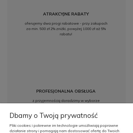
ATRAKCYJNE RABATY
oferujemy dwa progi rabatowe - przy zakupach
za min. 500 zł 2% zniżki, powyżej 1000 zł aż 5%
rabatu!
PROFESJONALNA OBSŁUGA
z przyjemnością doradzimy w wyborze
najkorzystniejszych rozwiązań, w razie pytań
zapraszamy do kontaktu
Dbamy o Twoją prywatność
Pliki cookies i pokrewne im technologie umożliwiają poprawne
działanie strony i pomagają nam dostosować ofertę do Twoich