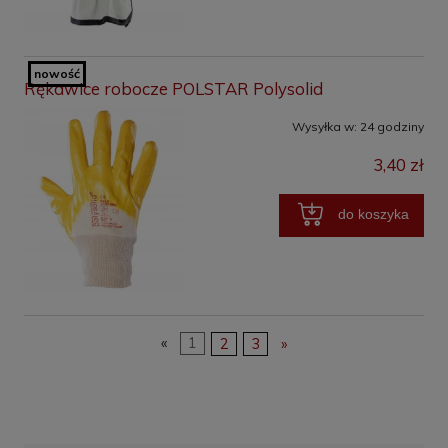
nowość
Rękawice robocze POLSTAR Polysolid
Wysyłka w:
24 godziny
3,40 zł
do koszyka
«
1
2
3
»