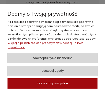
z przyjemnością doradzimy w wyborze
najkorzystniejszych rozwiązań, w razie pytań
zapraszamy do kontaktu
Dbamy o Twoją prywatność
Pliki cookies i pokrewne im technologie umożliwiają poprawne
działanie strony i pomagają nam dostosować ofertę do Twoich
Informacje
potrzeb. Możesz zaakceptować wykorzystanie przez nas
wszystkich tych plików i przejść do sklepu lub dostosować użycie
plików do swoich preferencji, wybierając opcję "Dostosuj zgody".
Moje konto
Więcej o plikach cookies przeczytasz w naszej Polityce
prywatności.
Płatności i dostawa
zaakceptuj tylko niezbędne
O nas
dostosuj zgody
zaakceptuj wszystkie
Dominik Filipowicz FIDO 2019
Ptaszkowa 842, 33-333 Ptaszkowa
pokaż pełną wersję strony
Sklep internetowy Shoper.pl