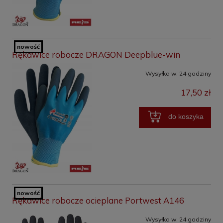
nowość
Rękawice robocze DRAGON Deepblue-win
Wysyłka w:
24 godziny
17,50 zł
do koszyka
nowość
Rękawice robocze ocieplane Portwest A146
Wysyłka w:
24 godziny