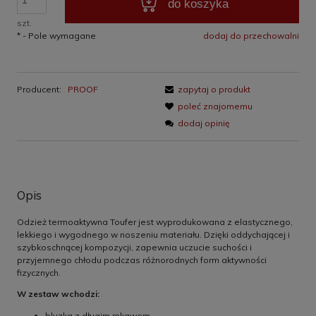
do koszyka
szt.
*
- Pole wymagane
dodaj do przechowalni
Producent:
PROOF
zapytaj o produkt
poleć znajomemu
dodaj opinię
Opis
Odzież termoaktywna Toufer jest wyprodukowana z elastycznego,
lekkiego i wygodnego w noszeniu materiału. Dzięki oddychającej i
szybkoschnącej kompozycji, zapewnia uczucie suchości i
przyjemnego chłodu podczas różnorodnych form aktywności
fizycznych.
W zestaw wchodzi:
bluzka z długim rękawem