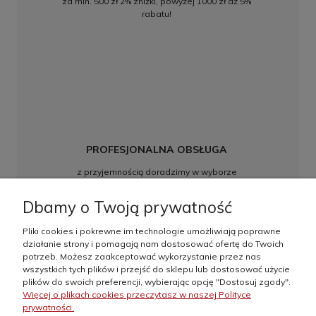
za min. 500 zł 2% zniżki, powyżej 1000 zł aż 5%
rabatu!
PROFESJONALNA OBSŁUGA
z przyjemnością doradzimy w wyborze
najkorzystniejszych rozwiązań, w razie pytań
zapraszamy do kontaktu
Dbamy o Twoją prywatność
Pliki cookies i pokrewne im technologie umożliwiają poprawne
działanie strony i pomagają nam dostosować ofertę do Twoich
Informacje
potrzeb. Możesz zaakceptować wykorzystanie przez nas
wszystkich tych plików i przejść do sklepu lub dostosować użycie
plików do swoich preferencji, wybierając opcję "Dostosuj zgody".
Moje konto
Więcej o plikach cookies przeczytasz w naszej Polityce
prywatności.