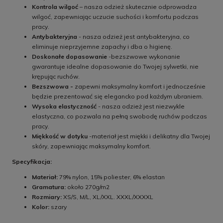
Kontrola wilgoć
– nasza odzież skutecznie odprowadza
wilgoć, zapewniając uczucie suchości i komfortu podczas
pracy.
Antybakteryjna
- nasza odzież jest antybakteryjna, co
eliminuje nieprzyjemne zapachy i dba o higienę.
Doskonałe dopasowanie
-bezszwowe wykonanie
gwarantuje idealne dopasowanie do Twojej sylwetki, nie
krępując ruchów.
Bezszwowa -
zapewni maksymalny komfort i jednocześnie
będzie prezentować się elegancko pod każdym ubraniem.
Wysoka elastyczność
- nasza odzież jest niezwykle
elastyczna, co pozwala na pełną swobodę ruchów podczas
pracy.
Miękkość w dotyku
-materiał jest miękki i delikatny dla Twojej
skóry, zapewniając maksymalny komfort.
Specyfikacja:
Materiał:
79% nylon, 15% poliester, 6% elastan
Gramatura:
około 270g/m2
Rozmiary:
XS/S, M/L, XL/XXL. XXXL/XXXXL
Kolor:
szary