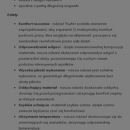
spodnie z pełną długością nogawki
Zalety:
Komfort noszenia
- odzież Toufer została starannie
zaprojektowana, aby zapewnić Ci maksymalny komfort
podczas pracy. Bez względu na aktywność, poczujesz się
swobodnie i komfortowo przez cały dzień.
Odprowadzanie wilgoci
- dzięki zaawansowanej kompozycji
materiału, nasza odzież skutecznie odprowadza wilgoć z
powierzchni skóry, pozostawiając Cię suchym nawet
podczas intensywnych wysiłków.
Wysoka jakość wykonania
- nasza odzież jest solidnie
wykonana, co gwarantuje długotrwałe użytkowanie bez
utraty jakości.
Oddychający materiał
- nasza odzież doskonale oddycha,
chroniąc Cię przed przegrzaniem i utrzymując komfort cieplny
w różnych warunkach.
Szybkie schnięcie
-materiał szybko schnie, dzięki czemu
zawsze będziesz czuć się komfortowo.
Utrzymanie temperatury
– nasza odzież dostosowuje się do
zmieniających się warunków, utrzymując odpowiednią
temperaturę.